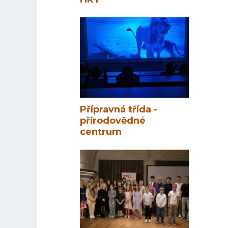
Přípravná třída -
přírodovědné
centrum