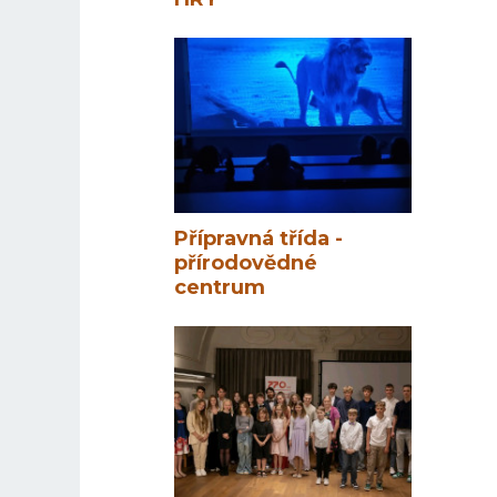
Přípravná třída -
přírodovědné
centrum