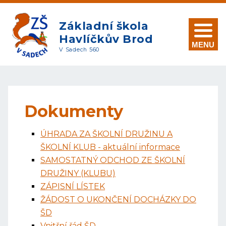
Základní škola
Havlíčkův Brod
MENU
V Sadech 560
Dokumenty
ÚHRADA ZA ŠKOLNÍ DRUŽINU A
ŠKOLNÍ KLUB - aktuální informace
SAMOSTATNÝ ODCHOD ZE ŠKOLNÍ
DRUŽINY (KLUBU)
ZÁPISNÍ LÍSTEK
ŽÁDOST O UKONČENÍ DOCHÁZKY DO
ŠD
Vnitřní řád ŠD