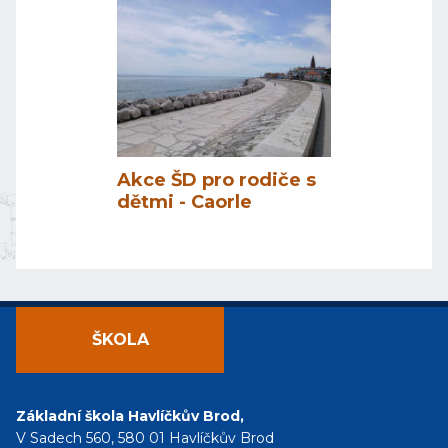
Akce ŠD pro rodiče s
dětmi - Caorle
ŠKOLA
Základní škola Havlíčkův Brod,
V Sadech 560, 580 01 Havlíčkův Brod