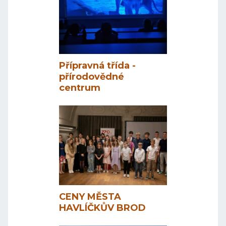
Přípravná třída -
přírodovědné
centrum
CENY MĚSTA
HAVLÍČKŮV BROD