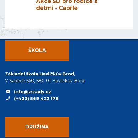
Akce ŠD pro rodiče s
dětmi - Caorle
ŠKOLA
Základní škola Havlíčkův Brod,
V Sadech 560, 580 01 Havlíčkův Brod
info@zssady.cz
(+420) 569 422 179
DRUŽINA