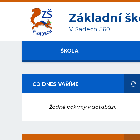
Základní šk
V Sadech 560
ŠKOLA
CO DNES VAŘÍME
Žádné pokrmy v databázi.