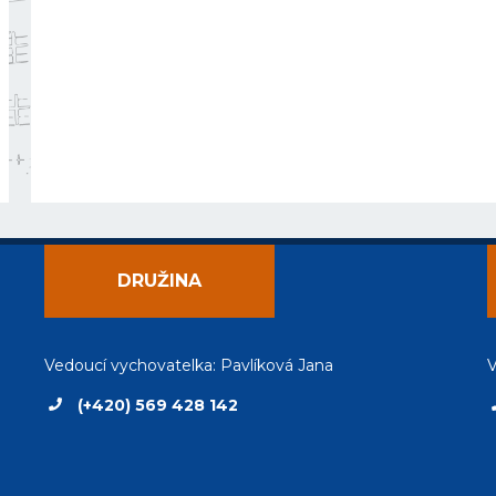
DRUŽINA
Vedoucí vychovatelka: Pavlíková Jana
V
(+420) 569 428 142