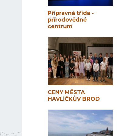
Přípravná třída -
přírodovědné
centrum
CENY MĚSTA
HAVLÍČKŮV BROD