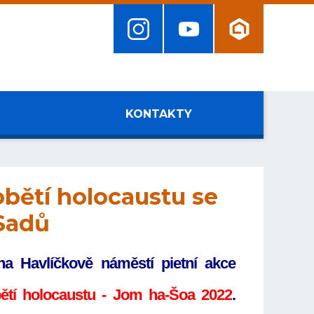
KONTAKTY
obětí holocaustu se
 Sadů
na Havlíčkově náměstí pietní akce
bětí holocaustu - Jom ha-Šoa 2022
.