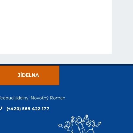
JÍDELNA
edoucí jídelny: Novotný Roman
(+420) 569 422 177