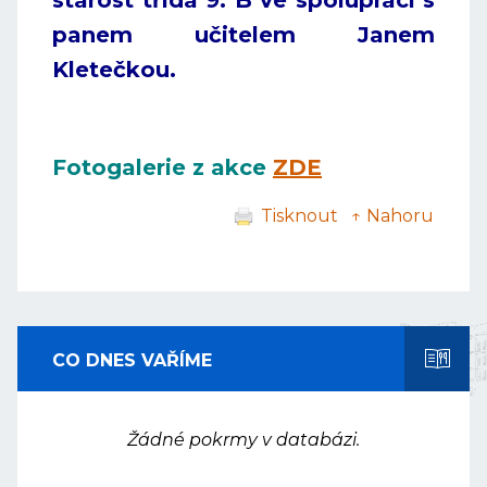
starost třída 9. B ve spolupráci s
panem učitelem Janem
Kletečkou.
Fotogalerie z akce
ZDE
Tisknout
↑ Nahoru
CO DNES VAŘÍME
Žádné pokrmy v databázi.