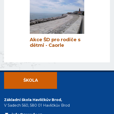
Akce ŠD pro rodiče s
dětmi - Caorle
ŠKOLA
Základní škola Havlíčkův Brod,
V Sadech 560, 580 01 Havlíčkův Brod