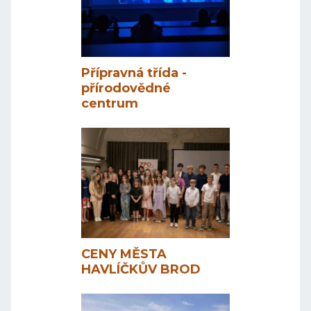
Přípravná třída -
přírodovědné
centrum
CENY MĚSTA
HAVLÍČKŮV BROD