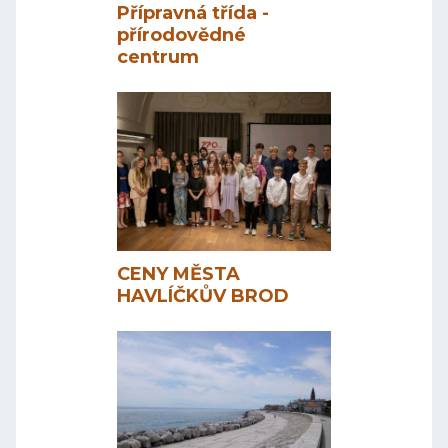
Přípravná třída -
přírodovědné
centrum
CENY MĚSTA
HAVLÍČKŮV BROD