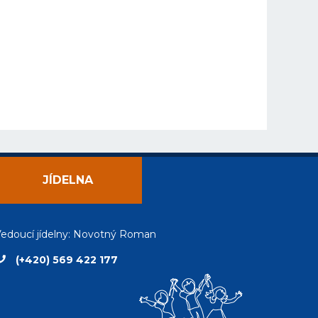
JÍDELNA
edoucí jídelny: Novotný Roman
(+420) 569 422 177