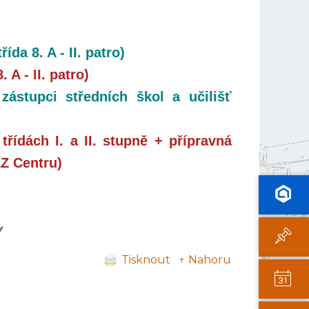
da 8. A - II. patro)
 A - II. patro)
zástupci středních škol a učilišť
řídách I. a II. stupně + přípravná
AZ Centru)
y
Tisknout
↑ Nahoru