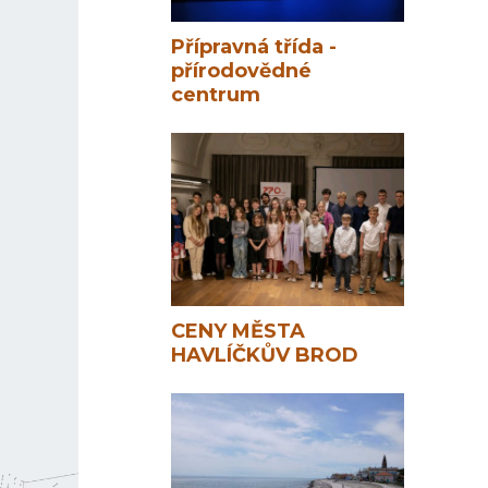
Přípravná třída -
přírodovědné
centrum
CENY MĚSTA
HAVLÍČKŮV BROD