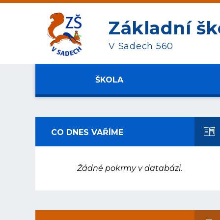
Základní šk
V Sadech 560
ŠKOLA
CO DNES VAŘÍME
Žádné pokrmy v databázi.