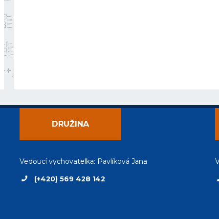
DRUŽINA
Vedoucí vychovatelka: Pavlíková Jana
V
(+420) 569 428 142