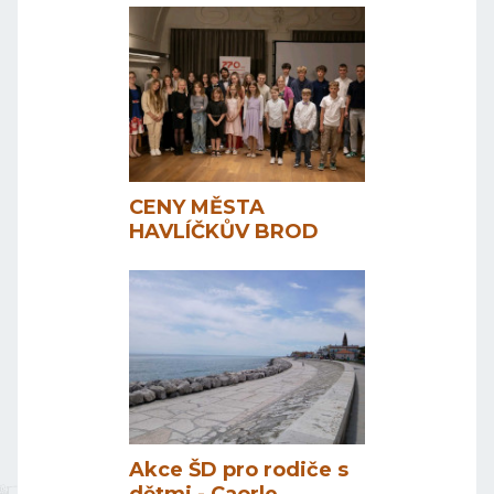
CENY MĚSTA
HAVLÍČKŮV BROD
Akce ŠD pro rodiče s
dětmi - Caorle