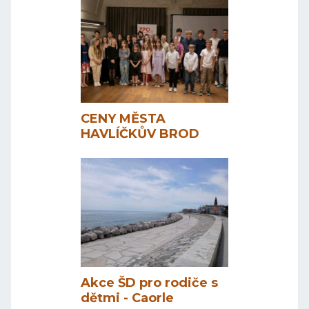
CENY MĚSTA
HAVLÍČKŮV BROD
Akce ŠD pro rodiče s
dětmi - Caorle