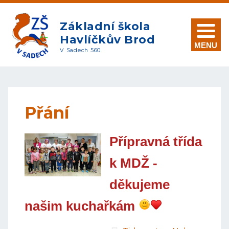
Základní škola
Havlíčkův Brod
MENU
V Sadech 560
Přání
Přípravná třída
k MDŽ -
děkujeme
našim kuchařkám