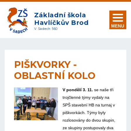
Základní škola
Havlíčkův Brod
MENU
V Sadech 560
PIŠKVORKY -
OBLASTNÍ KOLO
V pondělí 3. 11.
se naše tři
trojčlenné týmy vydaly na
SPŠ stavební HB na turnaj v
piškvorkách. Týmy byly
rozlosovány do dvou skupin,
ze skupiny postupovaly dva