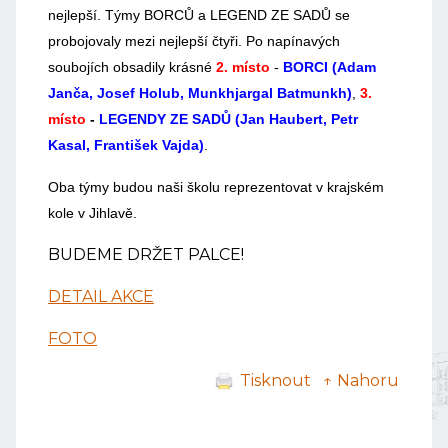
nejlepší. Týmy BORCŮ a LEGEND ZE SADŮ se
probojovaly mezi nejlepší čtyři. Po napínavých
soubojích obsadily krásné
2. místo
-
BORCI (Adam
Janča, Josef Holub, Munkhjargal Batmunkh
)
,
3.
místo
-
LEGENDY ZE SADŮ (Jan Haubert, Petr
Kasal, František Vajda)
.
Oba týmy budou naši školu reprezentovat v krajském
kole v Jihlavě.
BUDEME DRŽET PALCE!
DETAIL AKCE
FOTO
Tisknout
↑ Nahoru