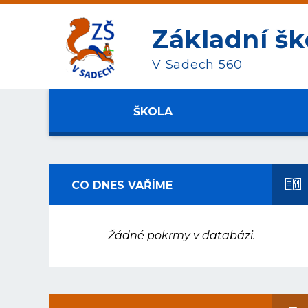
Základní šk
V Sadech 560
ŠKOLA
CO DNES VAŘÍME
Žádné pokrmy v databázi.