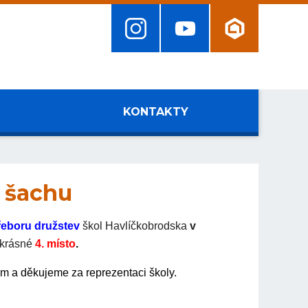
KONTAKTY
v šachu
řeboru družstev
škol Havlíčkobrodska
v
 krásné
4. místo
.
 a děkujeme za reprezentaci školy.