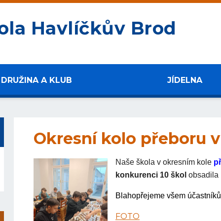
ola Havlíčkův Brod
DRUŽINA A KLUB
JÍDELNA
Okresní kolo přeboru 
Naše škola v okresním kole
p
konkurenci 10 škol
obsadila
Blahopřejeme všem účastníkům
FOTO