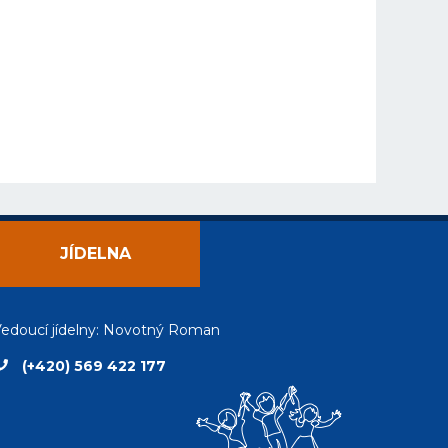
JÍDELNA
edoucí jídelny: Novotný Roman
(+420) 569 422 177