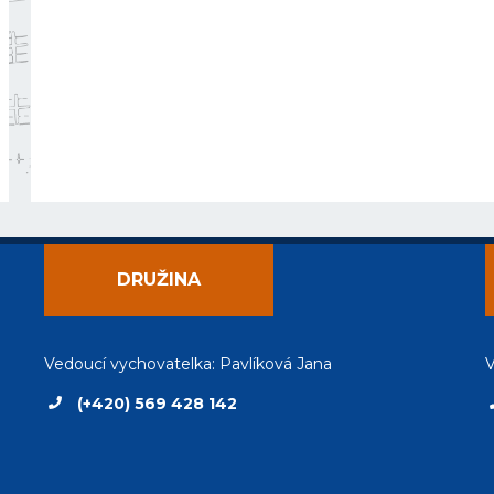
DRUŽINA
Vedoucí vychovatelka: Pavlíková Jana
V
(+420) 569 428 142