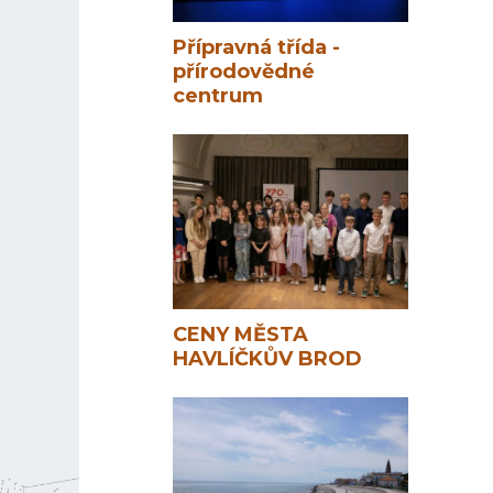
Přípravná třída -
přírodovědné
centrum
CENY MĚSTA
HAVLÍČKŮV BROD