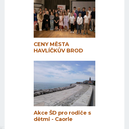
CENY MĚSTA
HAVLÍČKŮV BROD
Akce ŠD pro rodiče s
dětmi - Caorle