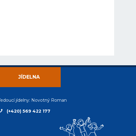
JÍDELNA
edoucí jídelny: Novotný Roman
(+420) 569 422 177