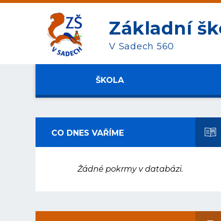
Základní šk
V Sadech 560
ŠKOLA
CO DNES VAŘÍME
Žádné pokrmy v databázi.