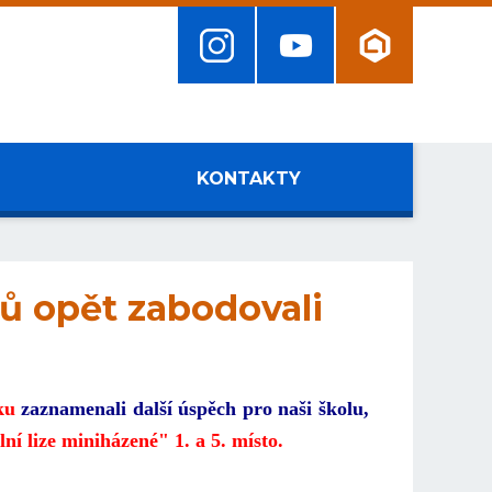
KONTAKTY
dů opět zabodovali
íku
zaznamenali další úspěch pro naši školu,
lní lize miniházené" 1. a 5. místo.