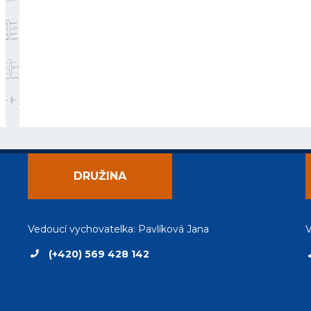
DRUŽINA
Vedoucí vychovatelka: Pavlíková Jana
V
(+420) 569 428 142