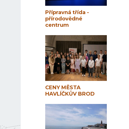
Přípravná třída -
přírodovědné
centrum
CENY MĚSTA
HAVLÍČKŮV BROD