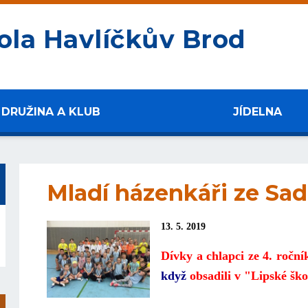
ola Havlíčkův Brod
DRUŽINA A KLUB
JÍDELNA
Mladí házenkáři ze Sa
13. 5. 2019
Dívky a chlapci ze 4. ročn
když
obsadili v "Lipské ško