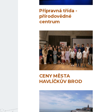
Přípravná třída -
přírodovědné
centrum
CENY MĚSTA
HAVLÍČKŮV BROD