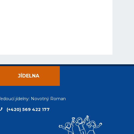
JÍDELNA
edoucí jídelny: Novotný Roman
(+420) 569 422 177