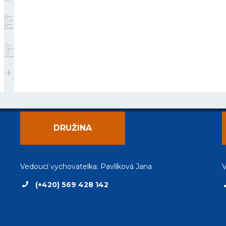
DRUŽINA
Vedoucí vychovatelka: Pavlíková Jana
V
(+420) 569 428 142