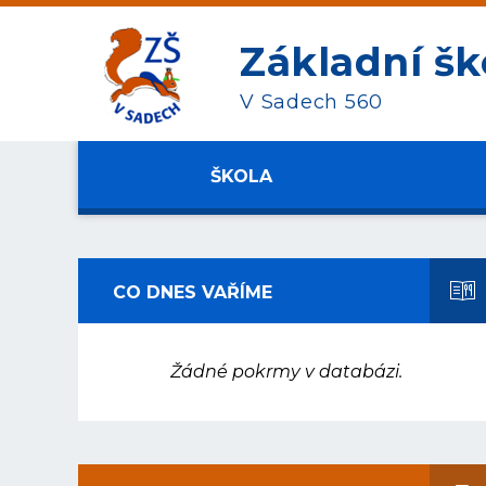
Základní šk
V Sadech 560
ŠKOLA
CO DNES VAŘÍME
Žádné pokrmy v databázi.