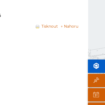
á
Tisknout
↑ Nahoru