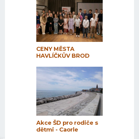
CENY MĚSTA
HAVLÍČKŮV BROD
Akce ŠD pro rodiče s
dětmi - Caorle