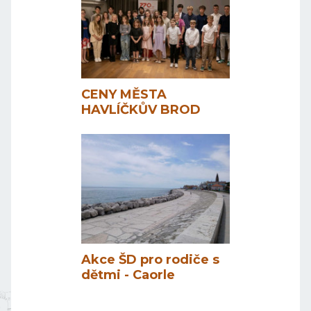
CENY MĚSTA
HAVLÍČKŮV BROD
Akce ŠD pro rodiče s
dětmi - Caorle