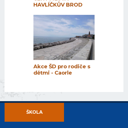
HAVLÍČKŮV BROD
Akce ŠD pro rodiče s
dětmi - Caorle
ŠKOLA