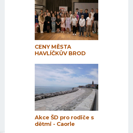
CENY MĚSTA
HAVLÍČKŮV BROD
Akce ŠD pro rodiče s
dětmi - Caorle