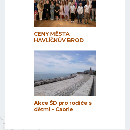
CENY MĚSTA
HAVLÍČKŮV BROD
Akce ŠD pro rodiče s
dětmi - Caorle