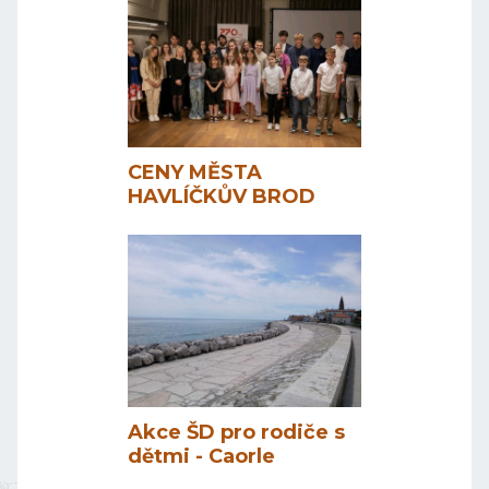
CENY MĚSTA
HAVLÍČKŮV BROD
Akce ŠD pro rodiče s
dětmi - Caorle