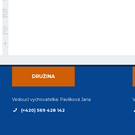
DRUŽINA
Vedoucí vychovatelka: Pavlíková Jana
V
(+420) 569 428 142