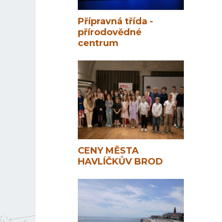
Přípravná třída -
přírodovědné
centrum
CENY MĚSTA
HAVLÍČKŮV BROD