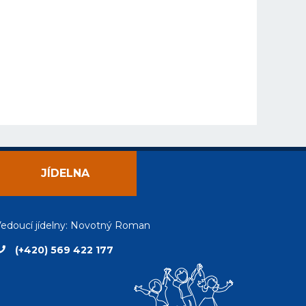
JÍDELNA
edoucí jídelny: Novotný Roman
(+420) 569 422 177