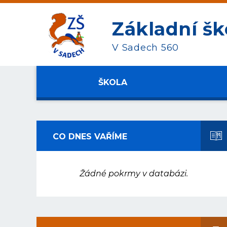
Základní šk
V Sadech 560
ŠKOLA
CO DNES VAŘÍME
Žádné pokrmy v databázi.