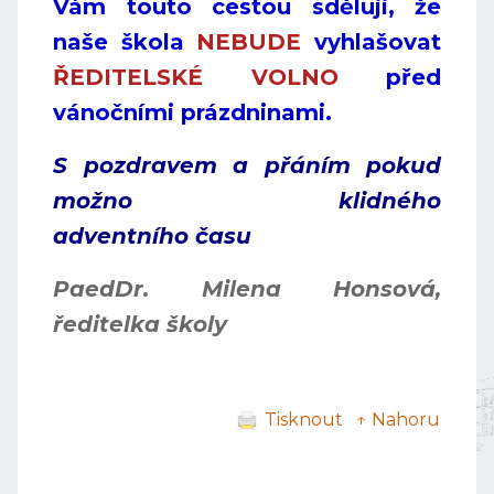
Vám touto cestou sděluji, že
naše škola
NEBUDE
vyhlašovat
ŘEDITELSKÉ VOLNO
před
vánočními prázdninami.
S pozdravem a přáním pokud
možno klidného
adventního času
PaedDr. Milena Honsová,
ředitelka školy
Tisknout
↑ Nahoru