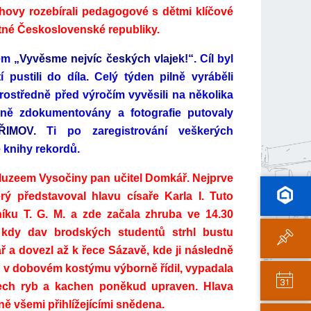
hovy rozebírali pedagogové s dětmi klíčové
atné Československé republiky.
vem
„Vyvěsme nejvíc českých vlajek!“
. Cíl byl
í pustili do díla. Celý týden pilně vyráběli
prostředně před výročím vyvěsili na několika
dně zdokumentovány a fotografie putovaly
IMOV.
Ti po zaregistrování veškerých
 knihy rekordů.
 Muzeem Vysočiny pan učitel Domkář. Nejprve
rý představoval hlavu císaře Karla I. Tuto
níku T. G. M. a zde začala zhruba ve 14.30
 kdy dav brodských studentů strhl bustu
ř a dovezl až k řece Sázavě, kde ji následně
ř v dobovém kostýmu výborně řídil, vypadala
ech ryb a kachen poněkud upraven. Hlava
ně všemi přihlížejícími snědena.