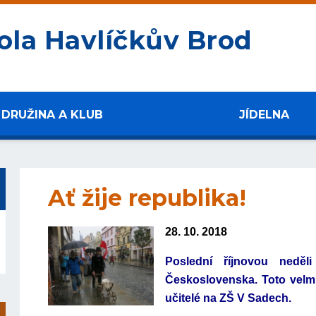
ola Havlíčkův Brod
DRUŽINA A KLUB
JÍDELNA
Ať žije republika!
28. 10. 2018
Poslední říjnovou neděl
Československa. Toto velmi
učitelé na ZŠ V Sadech.