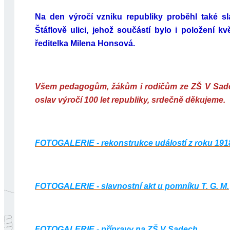
Na den výročí vzniku republiky proběhl také s
Štáflově ulici, jehož součástí bylo i položení k
ředitelka Milena Honsová.
Všem pedagogům, žákům i rodičům ze ZŠ V Sadech
oslav výročí 100 let republiky, srdečně děkujeme.
FOTOGALERIE - rekonstrukce událostí z roku 19
FOTOGALERIE - slavnostní akt u pomníku T. G. M.
FOTOGALERIE - přípravy na ZŠ V Sadech