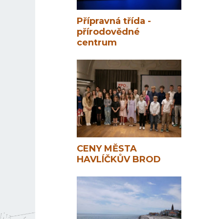
Přípravná třída -
přírodovědné
centrum
CENY MĚSTA
HAVLÍČKŮV BROD