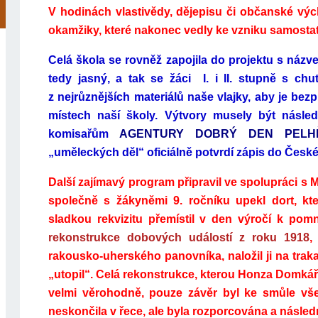
V hodinách vlastivědy, dějepisu či občanské výc
okamžiky, které nakonec vedly ke vzniku samost
Celá škola se rovněž zapojila do projektu s náz
tedy jasný, a tak se žáci I. i II. stupně s chut
z nejrůznějších materiálů naše vlajky, aby je bez
místech naší školy. Výtvory musely být násle
komisařům
AGENTURY DOBRÝ DEN PELHŘ
„uměleckých děl“ oficiálně potvrdí zápis do České
Další zajímavý program připravil ve spolupráci s
společně s žákyněmi 9. ročníku upekl dort, kte
sladkou rekvizitu přemístil v den výročí k pom
rekonstrukce dobových událostí z roku 1918
,
rakousko-uherského panovníka, naložil ji na traka
„utopil“. Celá rekonstrukce, kterou Honza Domká
velmi věrohodně, pouze závěr byl ke smůle vš
neskončila v řece, ale byla rozporcována a násled