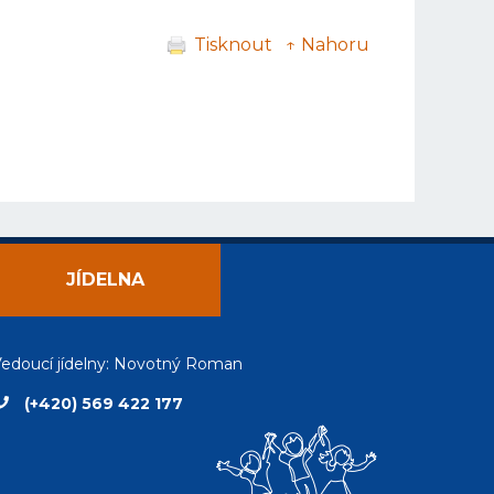
Tisknout
↑ Nahoru
JÍDELNA
edoucí jídelny: Novotný Roman
(+420) 569 422 177