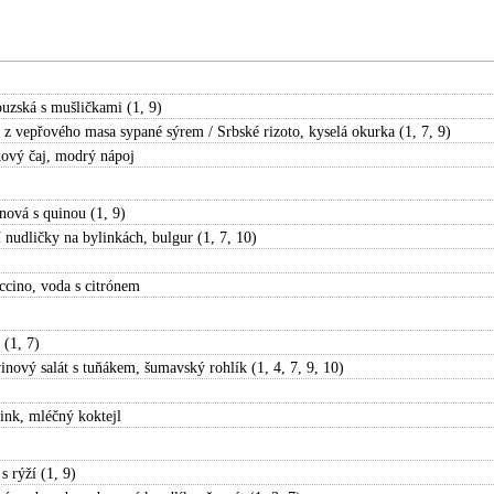
uzská s mušličkami (1, 9)
 z vepřového masa sypané sýrem / Srbské rizoto, kyselá okurka (1, 7, 9)
ový čaj, modrý nápoj
nová s quinou (1, 9)
 nudličky na bylinkách, bulgur (1, 7, 10)
cino, voda s citrónem
 (1, 7)
inový salát s tuňákem, šumavský rohlík (1, 4, 7, 9, 10)
ink, mléčný koktejl
s rýží (1, 9)