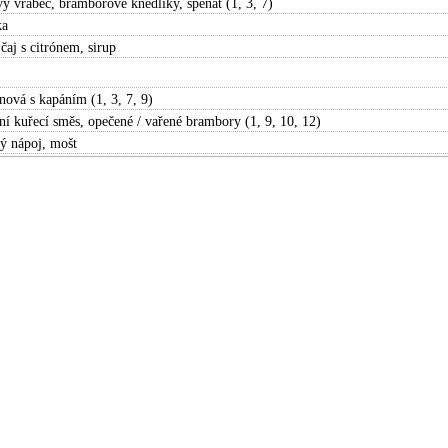
ý vrabec, bramborové knedlíky, špenát (1, 3, 7)
ka
čaj s citrónem, sirup
nová s kapáním (1, 3, 7, 9)
ní kuřecí směs, opečené / vařené brambory (1, 9, 10, 12)
ý nápoj, mošt