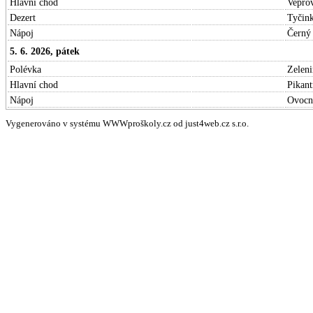
Hlavní chod
Vepřov
Dezert
Tyčin
Nápoj
Černý 
5. 6. 2026, pátek
Polévka
Zeleni
Hlavní chod
Pikant
Nápoj
Ovocn
Vygenerováno v systému WWWproškoly.cz od just4web.cz s.r.o.