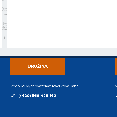
DRUŽINA
Vedoucí vychovatelka: Pavlíková Jana
V
(+420) 569 428 142