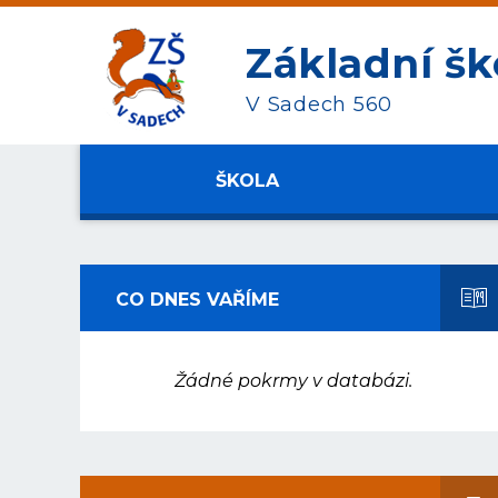
Základní šk
V Sadech 560
ŠKOLA
CO DNES VAŘÍME
Žádné pokrmy v databázi.