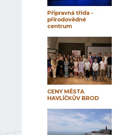
Přípravná třída -
přírodovědné
centrum
CENY MĚSTA
HAVLÍČKŮV BROD