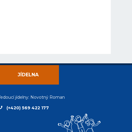
JÍDELNA
edoucí jídelny: Novotný Roman
(+420) 569 422 177