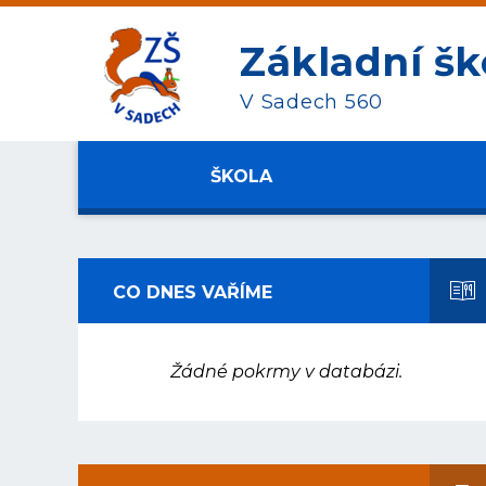
Základní šk
V Sadech 560
ŠKOLA
CO DNES VAŘÍME
Žádné pokrmy v databázi.