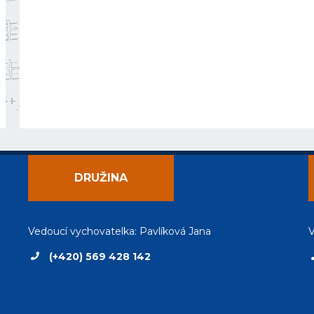
DRUŽINA
Vedoucí vychovatelka: Pavlíková Jana
V
(+420) 569 428 142