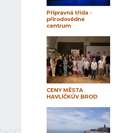
Přípravná třída -
přírodovědné
centrum
CENY MĚSTA
HAVLÍČKŮV BROD