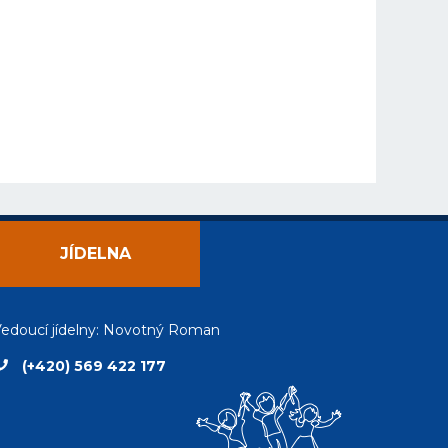
JÍDELNA
edoucí jídelny: Novotný Roman
(+420) 569 422 177