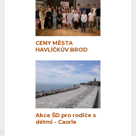
CENY MĚSTA
HAVLÍČKŮV BROD
Akce ŠD pro rodiče s
dětmi - Caorle