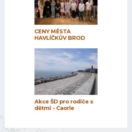
CENY MĚSTA
HAVLÍČKŮV BROD
Akce ŠD pro rodiče s
dětmi - Caorle