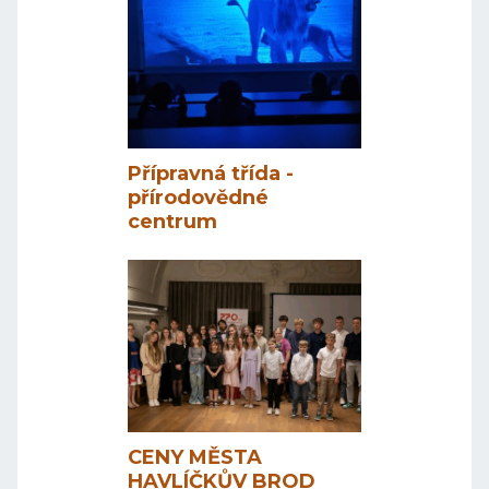
Přípravná třída -
přírodovědné
centrum
CENY MĚSTA
HAVLÍČKŮV BROD