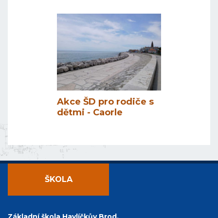
Akce ŠD pro rodiče s
dětmi - Caorle
ŠKOLA
Základní škola Havlíčkův Brod,