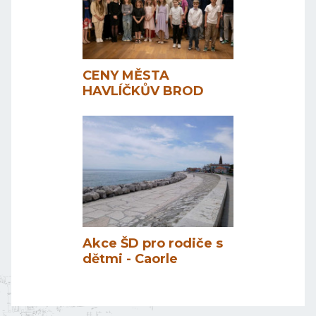
CENY MĚSTA
HAVLÍČKŮV BROD
Akce ŠD pro rodiče s
dětmi - Caorle