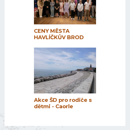
CENY MĚSTA
HAVLÍČKŮV BROD
Akce ŠD pro rodiče s
dětmi - Caorle