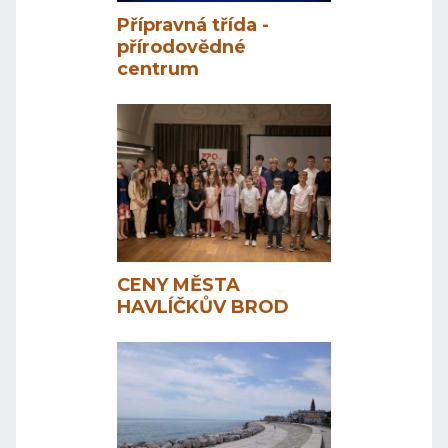
Přípravná třída -
přírodovědné
centrum
CENY MĚSTA
HAVLÍČKŮV BROD