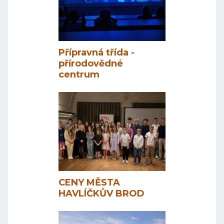
Přípravná třída -
přírodovědné
centrum
CENY MĚSTA
HAVLÍČKŮV BROD