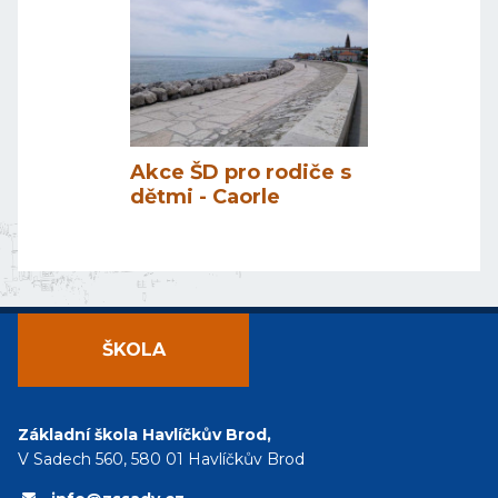
Akce ŠD pro rodiče s
dětmi - Caorle
ŠKOLA
Základní škola Havlíčkův Brod,
V Sadech 560, 580 01 Havlíčkův Brod