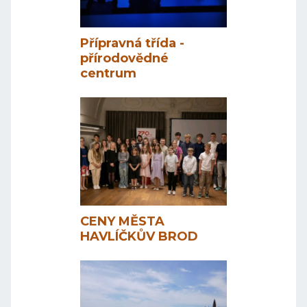
Přípravná třída -
přírodovědné
centrum
CENY MĚSTA
HAVLÍČKŮV BROD