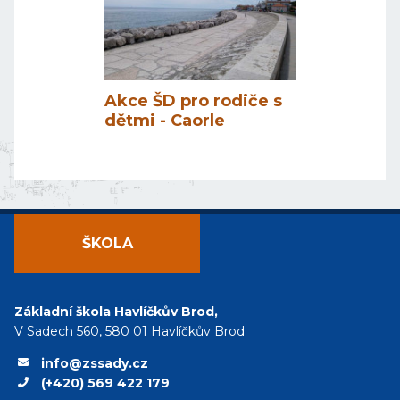
Akce ŠD pro rodiče s
dětmi - Caorle
ŠKOLA
Základní škola Havlíčkův Brod,
V Sadech 560, 580 01 Havlíčkův Brod
info@zssady.cz
(+420) 569 422 179