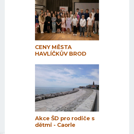
CENY MĚSTA
HAVLÍČKŮV BROD
Akce ŠD pro rodiče s
dětmi - Caorle