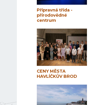
Přípravná třída -
přírodovědné
centrum
CENY MĚSTA
HAVLÍČKŮV BROD