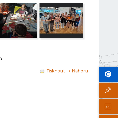
á
Tisknout
↑ Nahoru