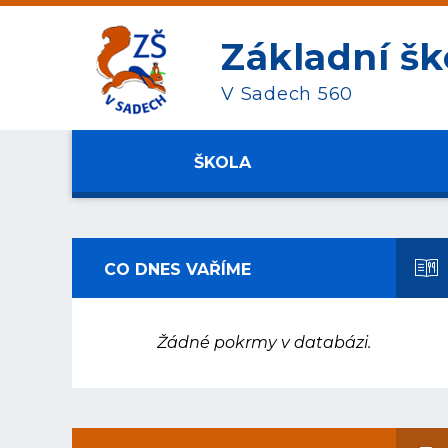
Základní šk
V Sadech 560
ŠKOLA
CO DNES VAŘÍME
Žádné pokrmy v databázi.