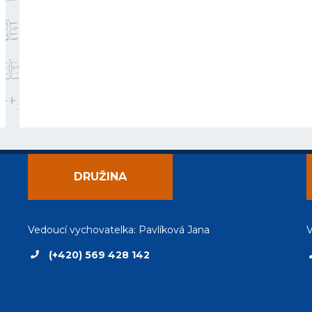
DRUŽINA
Vedoucí vychovatelka: Pavlíková Jana
V
(+420) 569 428 142