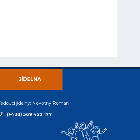
JÍDELNA
edoucí jídelny: Novotný Roman
(+420) 569 422 177