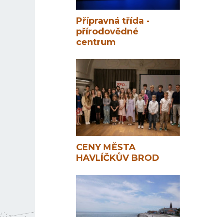
Přípravná třída -
přírodovědné
centrum
CENY MĚSTA
HAVLÍČKŮV BROD