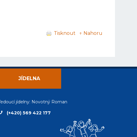
Tisknout
↑ Nahoru
JÍDELNA
edoucí jídelny: Novotný Roman
(+420) 569 422 177