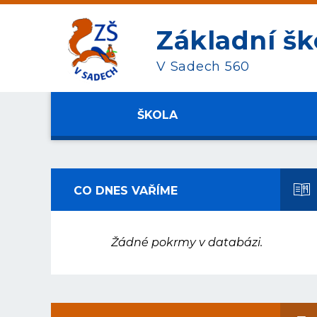
Základní šk
V Sadech 560
ŠKOLA
CO DNES VAŘÍME
Žádné pokrmy v databázi.