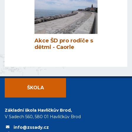
Akce ŠD pro rodiče s
dětmi - Caorle
ŠKOLA
Základní škola Havlíčkův Brod,
V Sadech 560, 580 01 Havlíčkův Brod
info@zssady.cz