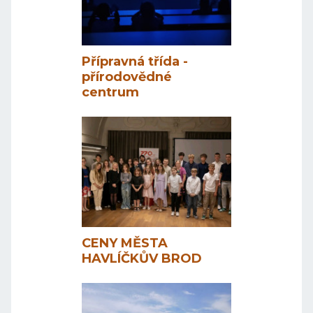
Přípravná třída -
přírodovědné
centrum
CENY MĚSTA
HAVLÍČKŮV BROD